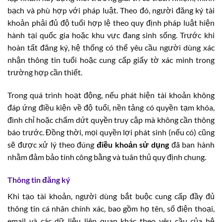
bạch và phù hợp với pháp luật. Theo đó, người đăng ký tài
khoản phải đủ độ tuổi hợp lệ theo quy định pháp luật hiện
hành tại quốc gia hoặc khu vực đang sinh sống. Trước khi
hoàn tất đăng ký, hệ thống có thể yêu cầu người dùng xác
nhận thông tin tuổi hoặc cung cấp giấy tờ xác minh trong
trường hợp cần thiết.
Trong quá trình hoạt động, nếu phát hiện tài khoản không
đáp ứng điều kiện về độ tuổi, nền tảng có quyền tạm khóa,
đình chỉ hoặc chấm dứt quyền truy cập mà không cần thông
báo trước. Đồng thời, mọi quyền lợi phát sinh (nếu có) cũng
sẽ được xử lý theo đúng
điều khoản sử dụng
đã ban hành
nhằm đảm bảo tính công bằng và tuân thủ quy định chung.
Thông tin đăng ký
Khi tạo tài khoản, người dùng bắt buộc cung cấp đầy đủ
thông tin cá nhân chính xác, bao gồm họ tên, số điện thoại,
email và các dữ liệu liên quan khác theo yêu cầu của hệ