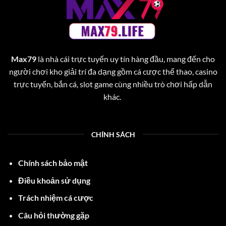
Max79
là nhà cái trực tuyến uy tín hàng đầu, mang đến cho
người chơi kho giải trí đa dạng gồm cá cược thể thao, casino
trực tuyến, bắn cá, slot game cùng nhiều trò chơi hấp dẫn
khác.
CHÍNH SÁCH
Chính sách bảo mật
Điều khoản sử dụng
Trách nhiệm cá cược
Câu hỏi thường gặp