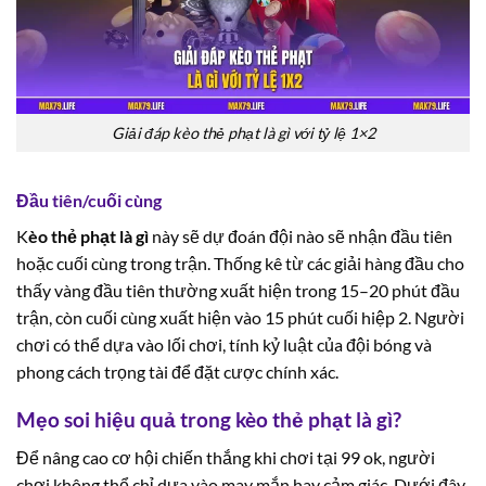
Giải đáp kèo thẻ phạt là gì với tỷ lệ 1×2
Đầu tiên/cuối cùng
K
èo thẻ phạt là gì
này sẽ dự đoán đội nào sẽ nhận đầu tiên
hoặc cuối cùng trong trận. Thống kê từ các giải hàng đầu cho
thấy vàng đầu tiên thường xuất hiện trong 15–20 phút đầu
trận, còn cuối cùng xuất hiện vào 15 phút cuối hiệp 2. Người
chơi có thể dựa vào lối chơi, tính kỷ luật của đội bóng và
phong cách trọng tài để đặt cược chính xác.
Mẹo soi hiệu quả trong kèo thẻ phạt là gì?
Để nâng cao cơ hội chiến thắng khi chơi tại 99 ok, người
chơi không thể chỉ dựa vào may mắn hay cảm giác. Dưới đây