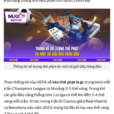
khả năng thắng lớn nếu phân tích được chính xác.
Thống kê số lượng thẻ phạt tại một số giải đấu hàng đầu
Theo thống kê của UEFA về
kèo thẻ phạt là gì
, trung bình mỗi
trận Champions League có khoảng 3-5 thẻ vàng. Trong khi
các giải đấu căng thẳng như La Liga có thể lên đến 5-6 thẻ
vàng mỗi trận. Ví dụ: trong trận El Clasico giữa Real Madrid
và Barcelona vào năm 2023, trọng tài đã chỉ tay vào thẻ vàng
7 lần và rút 1 thẻ đỏ.