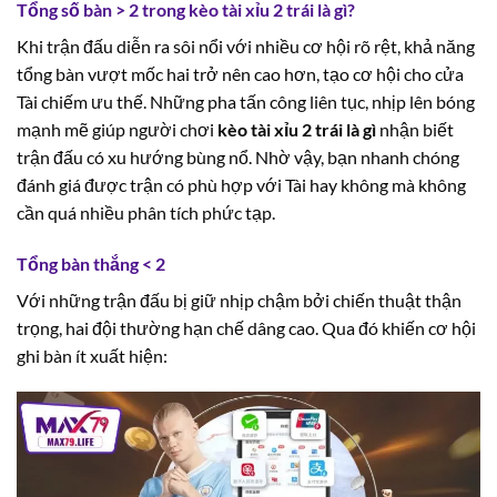
Tổng số bàn > 2 trong kèo tài xỉu 2 trái là gì?
Khi trận đấu diễn ra sôi nổi với nhiều cơ hội rõ rệt, khả năng
tổng bàn vượt mốc hai trở nên cao hơn, tạo cơ hội cho cửa
Tài chiếm ưu thế. Những pha tấn công liên tục, nhịp lên bóng
mạnh mẽ giúp người chơi
kèo tài xỉu 2 trái là gì
nhận biết
trận đấu có xu hướng bùng nổ. Nhờ vậy, bạn nhanh chóng
đánh giá được trận có phù hợp với Tài hay không mà không
cần quá nhiều phân tích phức tạp.
Tổng bàn thắng < 2
Với những trận đấu bị giữ nhịp chậm bởi chiến thuật thận
trọng, hai đội thường hạn chế dâng cao. Qua đó khiến cơ hội
ghi bàn ít xuất hiện: