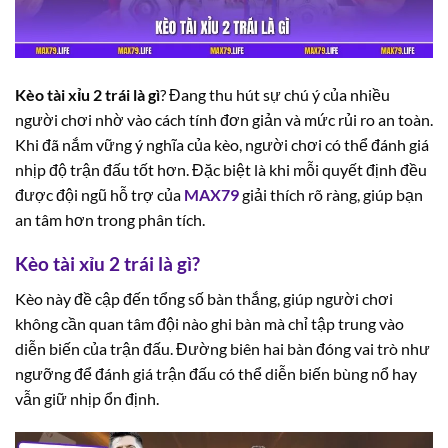
Kèo tài xỉu 2 trái là gì
? Đang thu hút sự chú ý của nhiều
người chơi nhờ vào cách tính đơn giản và mức rủi ro an toàn.
Khi đã nắm vững ý nghĩa của kèo, người chơi có thể đánh giá
nhịp độ trận đấu tốt hơn. Đặc biệt là khi mỗi quyết định đều
được đội ngũ hỗ trợ của
MAX79
giải thích rõ ràng, giúp bạn
an tâm hơn trong phân tích.
Kèo tài xỉu 2 trái là gì?
Kèo này đề cập đến tổng số bàn thắng, giúp người chơi
không cần quan tâm đội nào ghi bàn mà chỉ tập trung vào
diễn biến của trận đấu. Đường biên hai bàn đóng vai trò như
ngưỡng để đánh giá trận đấu có thể diễn biến bùng nổ hay
vẫn giữ nhịp ổn định.