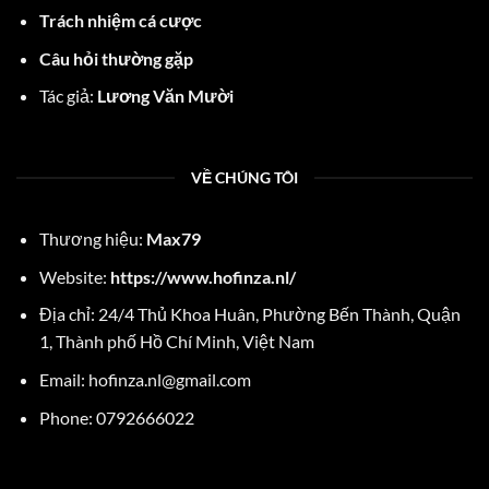
Trách nhiệm cá cược
Câu hỏi thường gặp
Tác giả:
Lương Văn Mười
VỀ CHÚNG TÔI
Thương hiệu:
Max79
Website:
https://www.hofinza.nl/
Địa chỉ:
24/4 Thủ Khoa Huân, Phường Bến Thành, Quận
1, Thành phố Hồ Chí Minh, Việt Nam
Email:
hofinza.nl@gmail.com
Phone:
0792666022